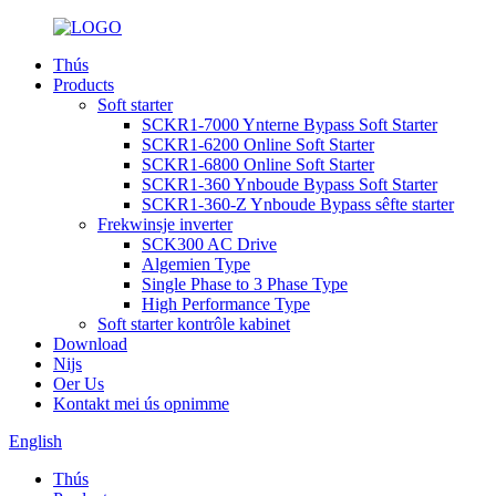
Thús
Products
Soft starter
SCKR1-7000 Ynterne Bypass Soft Starter
SCKR1-6200 Online Soft Starter
SCKR1-6800 Online Soft Starter
SCKR1-360 Ynboude Bypass Soft Starter
SCKR1-360-Z Ynboude Bypass sêfte starter
Frekwinsje inverter
SCK300 AC Drive
Algemien Type
Single Phase to 3 Phase Type
High Performance Type
Soft starter kontrôle kabinet
Download
Nijs
Oer Us
Kontakt mei ús opnimme
English
Thús