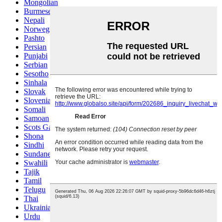
Mongolian
Burmese
Nepali
Norwegian
Pashto
Persian
Punjabi
Serbian
Sesotho
Sinhala
Slovak
Slovenian
Somali
Samoan
Scots Gaelic
Shona
Sindhi
Sundanese
Swahili
Tajik
Tamil
Telugu
Thai
Ukrainian
Urdu