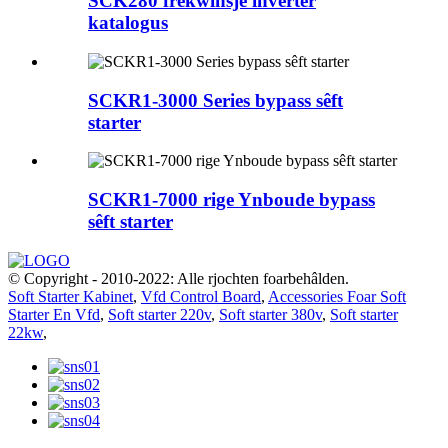
SCK280 frekwinsje inverter
katalogus
SCKR1-3000 Series bypass sêft
starter
SCKR1-7000 rige Ynboude bypass
sêft starter
© Copyright - 2010-2022: Alle rjochten foarbehâlden.
Soft Starter Kabinet
,
Vfd Control Board
,
Accessories Foar Soft
Starter En Vfd
,
Soft starter 220v
,
Soft starter 380v
,
Soft starter
22kw
,