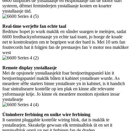
6600 simplifies de ynstallaasje en eksploitaasje fan de motor start
systeem, dêrmei ferminderjen ynstallaasje kosten en koarter
ynstallaasje tiid.
Real-time werjefte fan echte taal
Bedriuw hopet jo wurk maklik en sûnder soargen te meitsjen, sadat
6600 feedbackynformaasje yn echte taal toant, jo hoege de koade
net te kontrolearjen om te begripen wat der bard is. Mei 10 sets fan
foutrecords hat it folgjen fan de prestaasjes fan 'e motor nea makliker
west
Remote display ynstallaasje
Mei de opsjonele ynstallaasjekit foar bestjoeringspaniel kin it
bestjoeringspaniel maklik bûten it kabinet ynstalleare wurde. As
meardere sêfte starters binne ynstalleare yn in kabinet, is it handich
foar sintralisearre kontrôle op ien plak en kinne alle relevante
ynformaasje krije. Jo kinne ek meardere monitors njonken inoar
ynstallearje
Útnimbere ferbining en unike wire ferbining
It oannimt pluggable kontrôle wiring blok, dat is maklik te
ynstallearjen. Skeakelje gewoan elk terminalblok út en set it
terminalblok opnij yn nei it ferbinen fan de draden.