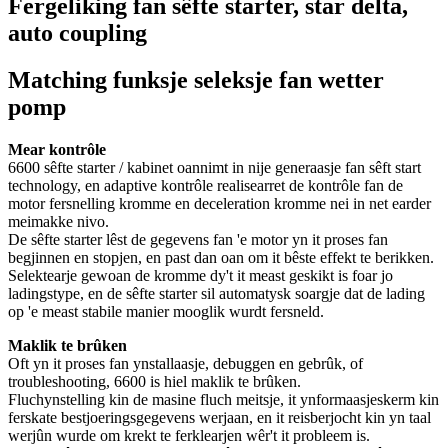
Fergeliking fan sêfte starter, star delta,
auto coupling
Matching funksje seleksje fan wetter
pomp
Mear kontrôle
6600 sêfte starter / kabinet oannimt in nije generaasje fan sêft start
technology, en adaptive kontrôle realisearret de kontrôle fan de
motor fersnelling kromme en deceleration kromme nei in net earder
meimakke nivo.
De sêfte starter lêst de gegevens fan 'e motor yn it proses fan
begjinnen en stopjen, en past dan oan om it bêste effekt te berikken.
Selektearje gewoan de kromme dy't it meast geskikt is foar jo
ladingstype, en de sêfte starter sil automatysk soargje dat de lading
op 'e meast stabile manier mooglik wurdt fersneld.
Maklik te brûken
Oft yn it proses fan ynstallaasje, debuggen en gebrûk, of
troubleshooting, 6600 is hiel maklik te brûken.
Fluchynstelling kin de masine fluch meitsje, it ynformaasjeskerm kin
ferskate bestjoeringsgegevens werjaan, en it reisberjocht kin yn taal
werjûn wurde om krekt te ferklearjen wêr't it probleem is.