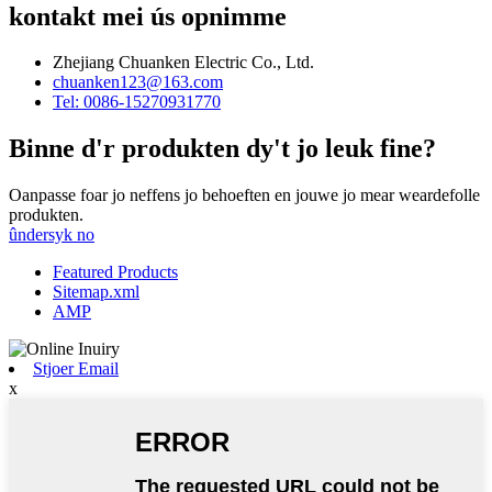
kontakt mei ús opnimme
Zhejiang Chuanken Electric Co., Ltd.
chuanken123@163.com
Tel: 0086-15270931770
Binne d'r produkten dy't jo leuk fine?
Oanpasse foar jo neffens jo behoeften en jouwe jo mear weardefolle
produkten.
ûndersyk no
Featured Products
Sitemap.xml
AMP
Stjoer Email
x