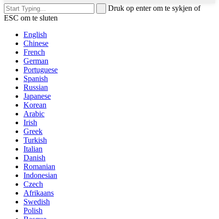
Druk op enter om te sykjen of
ESC om te sluten
English
Chinese
French
German
Portuguese
Spanish
Russian
Japanese
Korean
Arabic
Irish
Greek
Turkish
Italian
Danish
Romanian
Indonesian
Czech
Afrikaans
Swedish
Polish