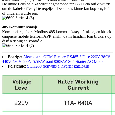
De unike fleksibele kabelroutingmetoade fan 6600 kin brûkt wurde
om de kabels effektyf te regeljen. De kabels kinne fan boppen, lofts
of ûnderen wurde rûn.
485 Kommunikaasje
Komt mei reguliere Modbus 485 kommunikaasje funksje, en kin ek
oanpasse mobile telefoan APP, ensfh, dat is handich foar brûkers op
ôfstân debug en kontrôle.
Foarige:
Akseptearje OEM Factory RS485 3 Fase 220V 380V
440V 480V 690V 5.5KW oant 800KW Soft Starter AC Motor
Folgjende:
SCK280 frekwinsje inverter katalogus