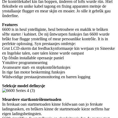
De kontrôlekabel kin fan boppen, ûnderen of lofts wurde rûn. Hiel
fleksibele en unike kabel tagong en fixing apparaten meitsje de
ynstallaasje flugger en mear skjin en moaier. Jo sille it gebrûk gau
ûnderfine.
Features
6600 is in heul yntelliginte, heul betroubere en maklik te brûken
sêfte starter / kabinet. De nij ûntwurpen funksjes fan 6600 wurde
brûkt foar flugge ynstelling of mear persoanlike kontrôle. It is in
perfekte oplossing. Syn prestaasjes omfetsje:
Grut LCD-skerm dat feedbackynformaasje kin werjaan yn Sineeske
en Ingelske talen, oare talen kinne wurde oanpast
Op ôfstân installable operaasje paniel
Yntuïtive programmearring
Avansearre start- en stopkontrôlefunksjes
In rige fan motor beskerming funksjes
Wiidweidige prestaasjesmonitoring en barren logging
Seleksje model definysje
Meardere startkontrôlemetoaden
In ferskaat oan startmetoaden kinne foldwaan oan jo ferskate
ladingeasken, en brûkers kinne de startmetoade kieze neffens har
eigen ladingsbetingsten.